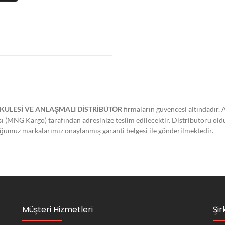
KULESİ VE ANLAŞMALI DİSTRİBÜTÖR
firmaların güvencesi altındadır. 
ası (MNG Kargo) tarafından adresinize teslim edilecektir. Distribütörü ol
lduğumuz markalarımız onaylanmış garanti belgesi ile gönderilmektedir.
Müşteri Hizmetleri
Şir