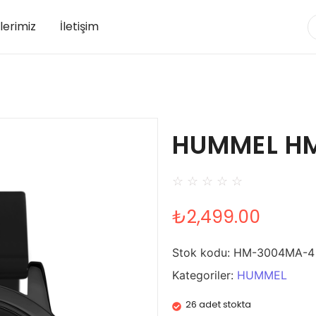
lerimiz
İletişim
HUMMEL H
☆
☆
☆
☆
☆
₺
2,499.00
Stok kodu:
HM-3004MA-4
Kategoriler:
HUMMEL
26 adet stokta