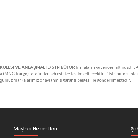
KULESİ VE ANLAŞMALI DİSTRİBÜTÖR
firmaların güvencesi altındadır. 
ası (MNG Kargo) tarafından adresinize teslim edilecektir. Distribütörü ol
lduğumuz markalarımız onaylanmış garanti belgesi ile gönderilmektedir.
Müşteri Hizmetleri
Şir