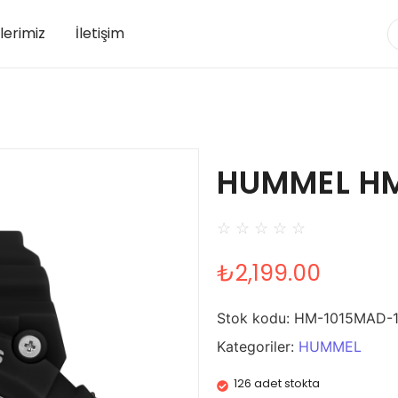
lerimiz
İletişim
HUMMEL H
☆
☆
☆
☆
☆
₺
2,199.00
Stok kodu:
HM-1015MAD-
Kategoriler:
HUMMEL
126 adet stokta