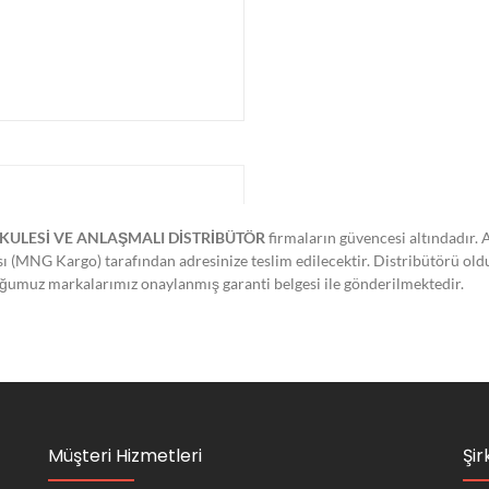
KULESİ VE ANLAŞMALI DİSTRİBÜTÖR
firmaların güvencesi altındadır. 
ası (MNG Kargo) tarafından adresinize teslim edilecektir. Distribütörü ol
lduğumuz markalarımız onaylanmış garanti belgesi ile gönderilmektedir.
Müşteri Hizmetleri
Şir