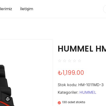
lerimiz
İletişim
HUMMEL HM
☆
☆
☆
☆
☆
₺
1,199.00
Stok kodu:
HM-1011MD-3
Kategoriler:
HUMMEL
130 adet stokta