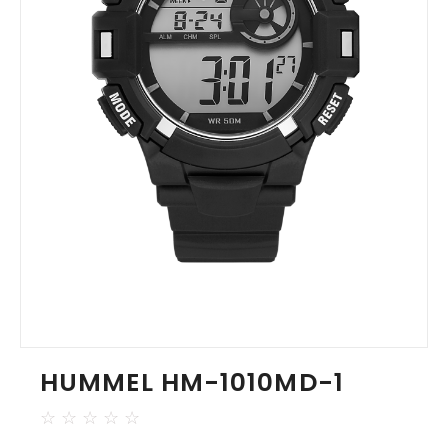
HUMMEL HM-1010MD-1
☆
☆
☆
☆
☆