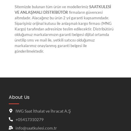
Sitemizde bulunan tüm ürün ve modellerimiz
SAATKULESİ
VE ANLAŞMALI DİSTRİBÜTÖR
firmaların güvencesi
altındadır. Alacağınız bu ürün 2 yıl garanti kapsamındadır.
Siparişiniz orijinal kutusu ile anlaşmalı kargo firması (MNG
Kargo) tarafından adresinize teslim edilecektir. Distribütörü
olduğumuz markalarımızın garanti belgesi dijital ortamda
üretilip sms ve mail ile, yetkili satıcısı olduğumuz
markalarımız onaylanmış garanti belgesi ile
gönderilmektedir.
About Us
IWG Saat İthalat ve İhracat A.Ş
+05417310279
info@saatkulesi.com.tr