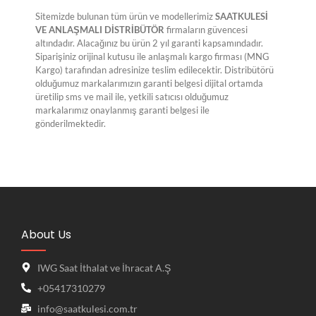
Sitemizde bulunan tüm ürün ve modellerimiz
SAATKULESİ
VE ANLAŞMALI DİSTRİBÜTÖR
firmaların güvencesi
altındadır. Alacağınız bu ürün 2 yıl garanti kapsamındadır.
Siparişiniz orijinal kutusu ile anlaşmalı kargo firması (MNG
Kargo) tarafından adresinize teslim edilecektir. Distribütörü
olduğumuz markalarımızın garanti belgesi dijital ortamda
üretilip sms ve mail ile, yetkili satıcısı olduğumuz
markalarımız onaylanmış garanti belgesi ile
gönderilmektedir.
About Us
IWG Saat İthalat ve İhracat A.Ş
+05417310279
info@saatkulesi.com.tr