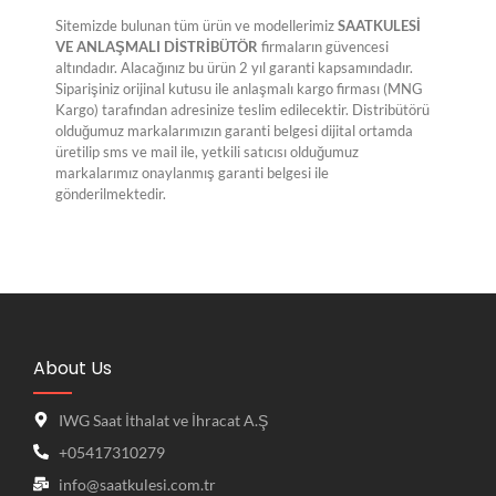
Sitemizde bulunan tüm ürün ve modellerimiz
SAATKULESİ
VE ANLAŞMALI DİSTRİBÜTÖR
firmaların güvencesi
altındadır. Alacağınız bu ürün 2 yıl garanti kapsamındadır.
Siparişiniz orijinal kutusu ile anlaşmalı kargo firması (MNG
Kargo) tarafından adresinize teslim edilecektir. Distribütörü
olduğumuz markalarımızın garanti belgesi dijital ortamda
üretilip sms ve mail ile, yetkili satıcısı olduğumuz
markalarımız onaylanmış garanti belgesi ile
gönderilmektedir.
About Us
IWG Saat İthalat ve İhracat A.Ş
+05417310279
info@saatkulesi.com.tr