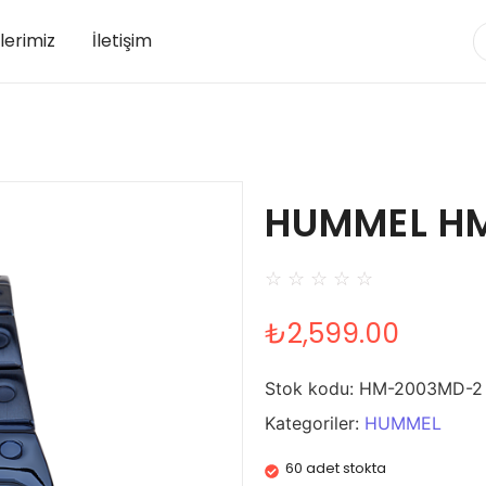
lerimiz
İletişim
HUMMEL H
☆
☆
☆
☆
☆
₺
2,599.00
Stok kodu:
HM-2003MD-2
Kategoriler:
HUMMEL
60 adet stokta