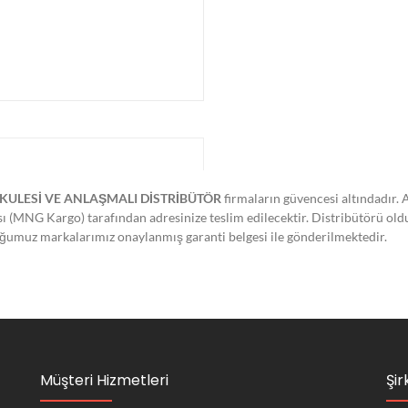
KULESİ VE ANLAŞMALI DİSTRİBÜTÖR
firmaların güvencesi altındadır. 
ası (MNG Kargo) tarafından adresinize teslim edilecektir. Distribütörü ol
lduğumuz markalarımız onaylanmış garanti belgesi ile gönderilmektedir.
Müşteri Hizmetleri
Şir