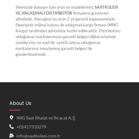
Sitemizde bulunan tüm ürün ve modellerimiz
SAATKULESİ
VE ANLAŞMALI DİSTRİBÜTÖR
firmaların güvencesi
altındadır. Alacağınız bu ürün 2 yıl garanti kapsamındadır.
Siparişiniz orijinal kutusu ile anlaşmalı kargo firması (MNG
Kargo) tarafından adresinize teslim edilecektir. Distribütörü
olduğumuz markalarımızın garanti belgesi dijital ortamda
üretilip sms ve mail ile, yetkili satıcısı olduğumuz
markalarımız onaylanmış garanti belgesi ile
gönderilmektedir.
About Us
IWG Saat İthalat ve İhracat A.Ş
+05417310279
info@saatkulesi.com.tr