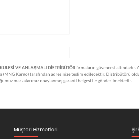
KULESİ VE ANLAŞMALI DİSTRİBÜTÖR
firmaların güvencesi altındadır. 
ası (MNG Kargo) tarafından adresinize teslim edilecektir. Distribütörü ol
lduğumuz markalarımız onaylanmış garanti belgesi ile gönderilmektedir.
Müşteri Hizmetleri
Şir