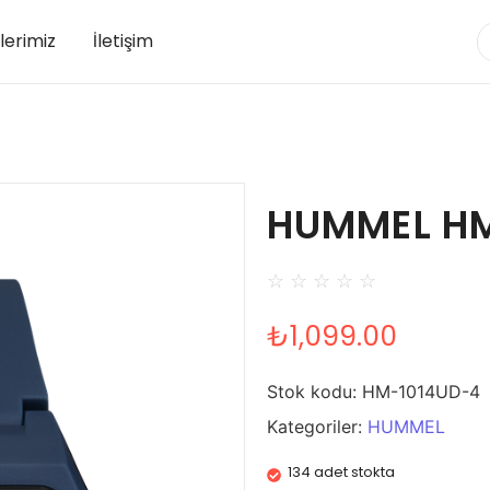
lerimiz
İletişim
HUMMEL H
☆
☆
☆
☆
☆
₺
1,099.00
Stok kodu:
HM-1014UD-4
Kategoriler:
HUMMEL
134 adet stokta