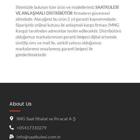
Sitemizde bulunan tüm ürün ve modellerimiz
SAATKULESİ
VE ANLAŞMALI DİSTRİBÜTÖR
firmaların güvencesi
altındadır. Alacağınız bu ürün 2 yıl garanti kapsamındadır.
Siparişiniz orijinal kutusu ile anlaşmalı kargo firması (MNG
Kargo) tarafından adresinize teslim edilecektir. Distribütörü
olduğumuz markalarımızın garanti belgesi dijital ortamda
üretilip sms ve mail ile, yetkili satıcısı olduğumuz
markalarımız onaylanmış garanti belgesi ile
gönderilmektedir.
About Us
IWG Saat İthalat ve İhracat A.Ş
+05417310279
info@saatkulesi.com.tr