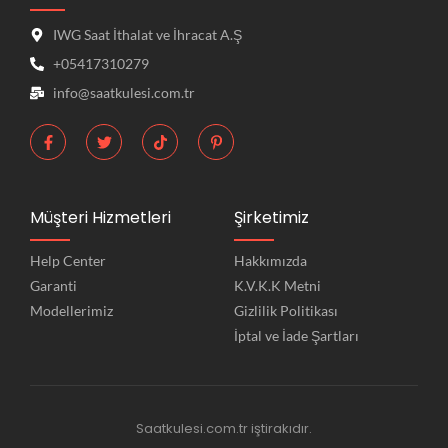
IWG Saat İthalat ve İhracat A.Ş
+05417310279
info@saatkulesi.com.tr
Müşteri Hizmetleri
Şirketimiz
Help Center
Hakkımızda
Garanti
K.V.K.K Metni
Modellerimiz
Gizlilik Politikası
İptal ve İade Şartları
Saatkulesi.com.tr iştirakıdır.