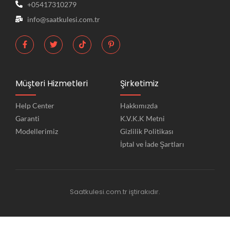
+05417310279
info@saatkulesi.com.tr
Müşteri Hizmetleri
Şirketimiz
Help Center
Hakkımızda
Garanti
K.V.K.K Metni
Modellerimiz
Gizlilik Politikası
İptal ve İade Şartları
Saatkulesi.com.tr iştirakıdır.