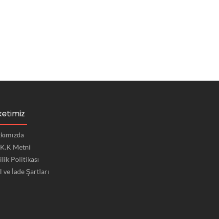
ketimiz
kımızda
.K.K Metni
ilik Politikası
l ve İade Şartları