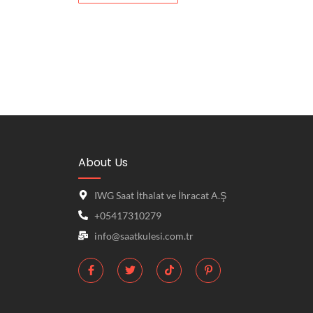
About Us
IWG Saat İthalat ve İhracat A.Ş
+05417310279
info@saatkulesi.com.tr