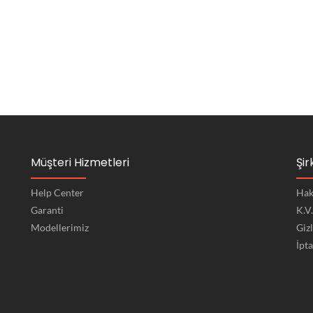
Müşteri Hizmetleri
Şir
Help Center
Hak
Garanti
K.V
Modellerimiz
Gizl
İpta